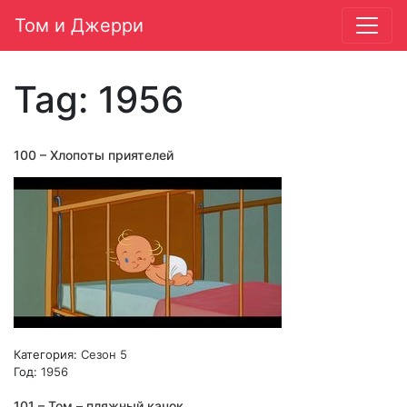
Том и Джерри
Main Navigation
Tag:
1956
100 – Хлопоты приятелей
Категория:
Сезон 5
Год:
1956
101 – Том – пляжный качок