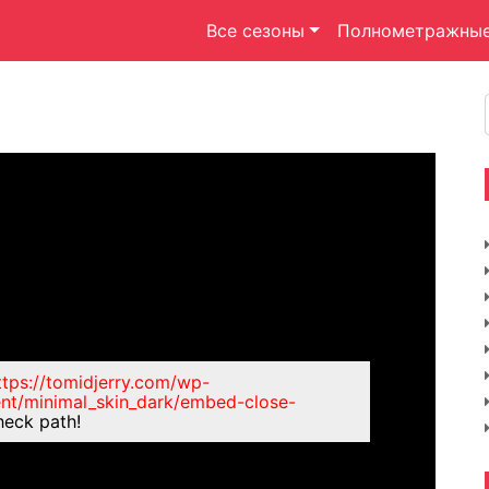
Все сезоны
Полнометражны
ttps://tomidjerry.com/wp-
ent/minimal_skin_dark/embed-close-
heck path!