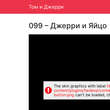
Том и Джерри
Main Navigation
099 – Джерри и Яйцо
The skin graphics with label
h
content/plugins/fwdevp/cont
button.png
can't be loaded, c