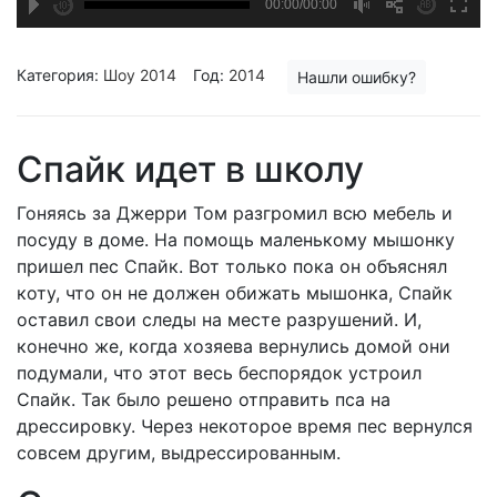
A
B
00:00/00:00
00:00
00:00
hd2160
hd2160
hd1440
highres
hd1080
hd720
large
medium
small
tiny
Категория:
Шоу 2014
Год:
2014
Нашли ошибку?
Спайк идет в школу
Гоняясь за Джерри Том разгромил всю мебель и
посуду в доме. На помощь маленькому мышонку
пришел пес Спайк. Вот только пока он объяснял
коту, что он не должен обижать мышонка, Спайк
оставил свои следы на месте разрушений. И,
конечно же, когда хозяева вернулись домой они
подумали, что этот весь беспорядок устроил
Спайк. Так было решено отправить пса на
дрессировку. Через некоторое время пес вернулся
совсем другим, выдрессированным.